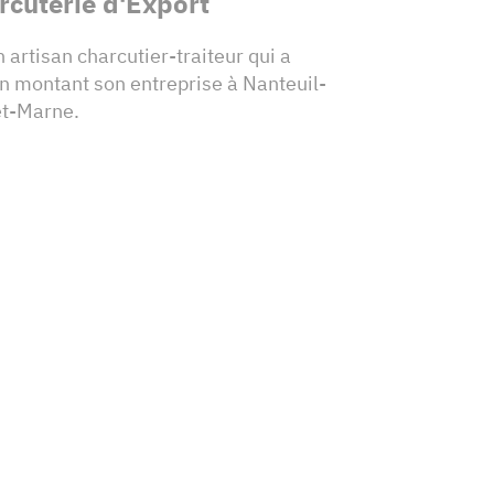
rcuterie d'Export
 artisan charcutier-traiteur qui a
n montant son entreprise à Nanteuil-
et-Marne.