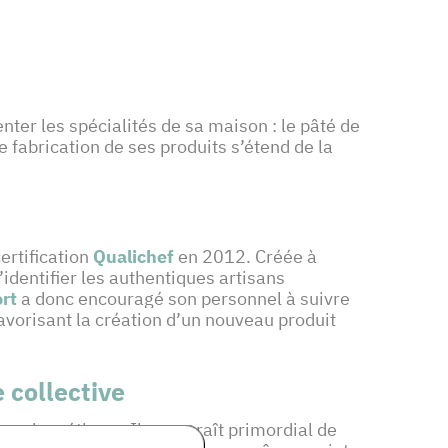
enter les spécialités de sa maison : le pâté de
 fabrication de ses produits s’étend de la
certification
Qualichef
en 2012. Créée à
identifier les authentiques artisans
rt
a donc encouragé son personnel à suivre
 favorisant la création d’un nouveau produit
 collective
on du métier : « Il me paraît primordial de