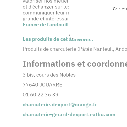
valoriser nos métiers et notre proximité grâ
et d’échanger sur les problématiques qui nous 
Ce site 
communiquer leur mode de fabrication au con
grande et intéressante. » Gérard d’
Export
fig
France de l’andouillette
en 2012.
Les produits de cet adhérent :
Produits de charcuterie (Pâtés Nanteuil, Ando
Informations et coordonné
3 bis, cours des Nobles
77640 JOUARRE
01 60 22 36 39
charcuterie.dexport@orange.fr
charcuterie-gerard-dexport.eatbu.com