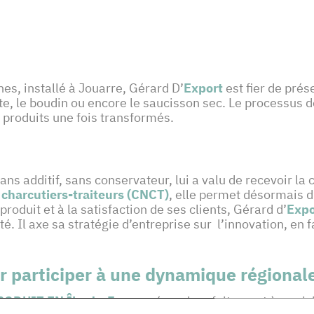
es, installé à Jouarre, Gérard D’
Export
est fier de prés
e, le boudin ou encore le saucisson sec. Le processus de
 produits une fois transformés.
ans additif, sans conservateur, lui a valu de recevoir la 
 charcutiers-traiteurs (CNCT)
, elle permet désormais d’
roduit et à la satisfaction de ses clients, Gérard d’
Expo
té. Il axe sa stratégie d’entreprise sur l’innovation, en
participer à une dynamique régionale
RODUIT EN Île-de-France
répond parfaitement à sa visi