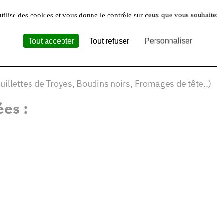
ce à une dynamique régionale collective. Cela nous per
touchent. L’attention que j’accorde à la qualité de mes 
utilise des cookies et vous donne le contrôle sur ceux que vous souhaite
sommateur, d’autant plus que nous sommes présents sur
ure parmi les cinq premiers du
championnat d’Europe d
Tout accepter
Tout refuser
Personnaliser
uillettes de Troyes, Boudins noirs, Fromages de tête..)
es :