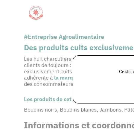
#Entreprise Agroalimentaire
Des produits cuits exclusiveme
Les huit charcutiers et bouchers de la charcu
clients de toujours : les chefs cuisiniers. Sa
exclusivement cuits à partir de vapeur. Les pr
Ce site 
adhérente à
la marque régionale PRODUIT E
des consommateurs.
Les produits de cet adhérent :
Boudins noirs, Boudins blancs, Jambons, Pâté
Informations et coordonné