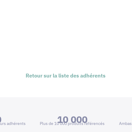
Retour sur la liste des adhérents
0
10 000
urs adhérents
Plus de 10 000 produits référencés
Ambass