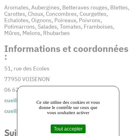
Aromates, Aubergines, Betteraves rouges, Blettes,
Carottes, Choux, Concombres, Courgettes,
Echalotes, Oignons, Poireaux, Poivrons,
Potimarrons, Salades, Tomates, Framboises,
Mûres, Melons, Rhubarbes
Informations et coordonnées
:
51, rue des Ecoles
77950 VOISENON
06 62 20 89 71
cueillettedevoisenon@orange.fr
Ce site utilise des cookies et vous
donne le contrôle sur ceux que
cueillette-de-voisenon77.fr
vous souhaitez activer
Tout accepter
Suivez-nous sur les réseaux