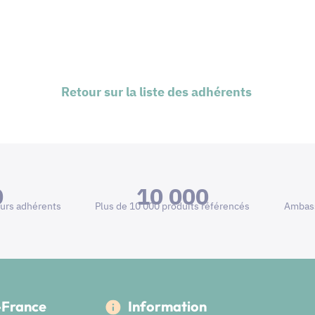
Retour sur la liste des adhérents
0
10 000
urs adhérents
Plus de 10 000 produits référencés
Ambass
e-France
Information