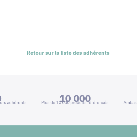
Retour sur la liste des adhérents
0
10 000
urs adhérents
Plus de 10 000 produits référencés
Ambass