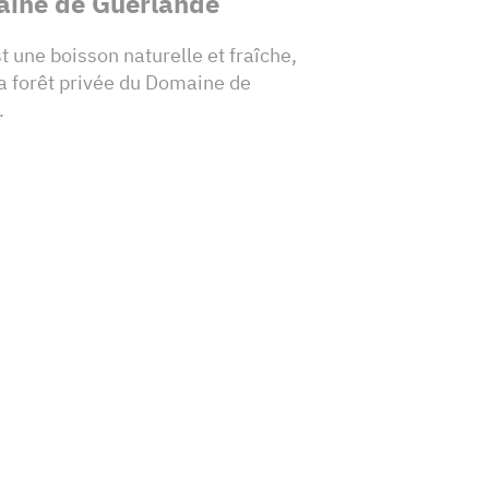
ine de Guerlande
 une boisson naturelle et fraîche,
la forêt privée du Domaine de
.