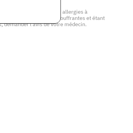
lergies aux pollens et les allergies à
othérapie, les personnes souffrantes et étant
es, demander l'avis de votre médecin.