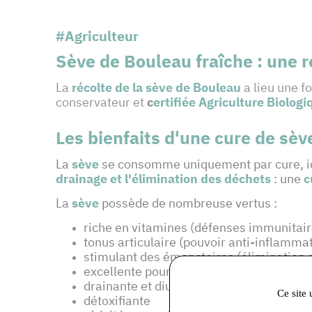
#Agriculteur
Sève de Bouleau fraîche : une 
La
récolte de la sève de Bouleau
a lieu une fo
conservateur et
c
ertifiée Agriculture Biologi
Les bienfaits d'une cure de sè
La
sève
se consomme uniquement par cure, idéa
drainage et l'élimination des
déchets
: une
c
La
sève
possède de nombreuse vertus :
riche en vitamines (défenses immunitair
tonus articulaire (pouvoir anti-inflammat
stimulant des émonctoires (élimination 
excellente pour nos os
drainante et diurétique
Ce site 
détoxifiante