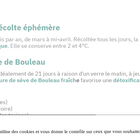
récolte éphémère
is par an, de mars à mi-avril. Récoltée tous les jours, la
que
. Elle se conserve entre 2 et 4°C.
ve de Bouleau
lement de 21 jours à raison d'un verre le matin, à jeu
ure de sève de Bouleau fraîch
e
favorise une
détoxifica
es)
oire)
des toxines)
utilise des cookies et vous donne le contrôle sur ceux que vous souhaite