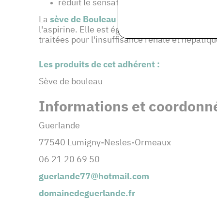
réduit le sensation de faim
La
sève de Bouleau fraîche
se conserve 5 à 6
l'aspirine. Elle est également contre indique
traitées pour l'insuffisance rénale et hépati
Les produits de cet adhérent :
Sève de bouleau
Informations et coordonné
Guerlande
77540 Lumigny-Nesles-Ormeaux
06 21 20 69 50
guerlande77@hotmail.com
domainedeguerlande.fr