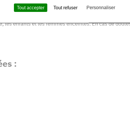
Tout accepter
Tout refuser
Personnaliser
 semaines. Il existe des contre-indications comme les al
r pour les hypertendus (artères), les personnes en chimi
que, les enfants et les femmes enceintes. En cas de dout
es :