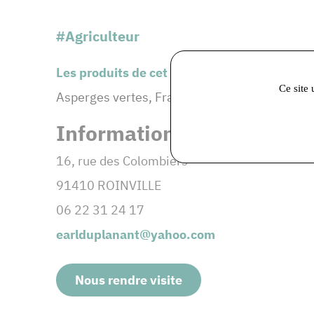
#Agriculteur
Les produits de cet adhérent :
Ce site 
Asperges vertes, Fraises, Pommes de terre n
Informations et coordonné
16, rue des Colombiers
91410 ROINVILLE
06 22 31 24 17
earlduplanant@yahoo.com
Nous rendre visite