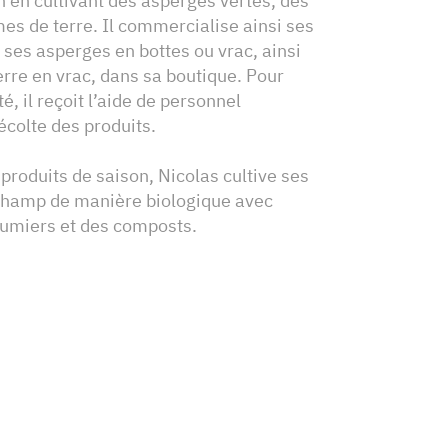
on en cultivant des asperges vertes, des
es de terre. Il commercialise ainsi ses
 ses asperges en bottes ou vrac, ainsi
re en vrac, dans sa boutique. Pour
té, il reçoit l’aide de personnel
récolte des produits.
roduits de saison, Nicolas cultive ses
 champ de manière biologique avec
fumiers et des composts.