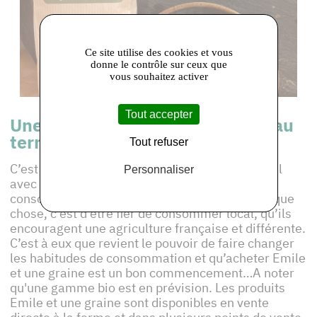
Ce site utilise des cookies et vous
donne le contrôle sur ceux que
vous souhaitez activer
Tout accepter
Une marque qui rend hommage au
terroir local
Tout refuser
C’est enfin un engagement assumé pour le local
Personnaliser
avec un message clair en direction des
consommateurs. Si Emile devait leur dire quelque
chose, c’est d’être fier de consommer local, qu’ils
encouragent une agriculture française et différente.
C’est à eux que revient le pouvoir de faire changer
les habitudes de consommation et qu’acheter Emile
et une graine est un bon commencement…A noter
qu'une gamme bio est en prévision. Les produits
Emile et une graine sont disponibles en vente