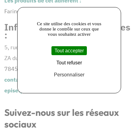
Les produits de cet adhérent :
Farine de meule semi-complète
Informations et coordonnées
Ce site utilise des cookies et vous
donne le contrôle sur ceux que
:
vous souhaitez activer
5, rue de Gally
Tout accepter
ZA du Champ du Caillou
Tout refuser
78450 CHAVENAY
Personnaliser
contact@episetpains.fr
episetpains.fr
Suivez-nous sur les réseaux
sociaux