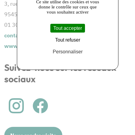
Ce site utilise des cookies et vous
3, rue de la Croix des Ruelles
donne le contrôle sur ceux que
vous souhaitez activer
95450 THEMERICOURT
01 30 39 24 43
Tout accepter
contact@biereduvexin.fr
Tout refuser
www.biere-du-vexin.com
Personnaliser
Suivez-nous sur les réseaux
sociaux