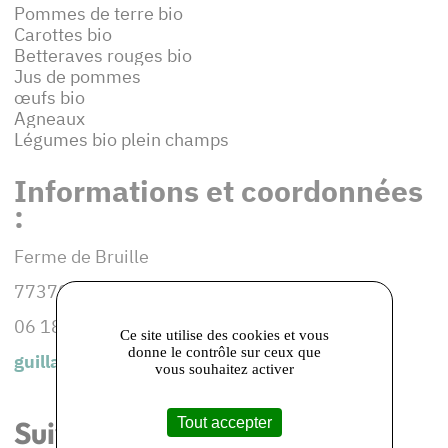
Pommes de terre bio
Carottes bio
Betteraves rouges bio
Jus de pommes
œufs bio
Agneaux
Légumes bio plein champs
Informations et coordonnées
:
Ferme de Bruille
77370 LA CROIX-EN-BRIE
06 18 36 90 89
Ce site utilise des cookies et vous
donne le contrôle sur ceux que
guillaume.garnot@bruille.fr
vous souhaitez activer
Tout accepter
Suivez-nous sur les réseaux