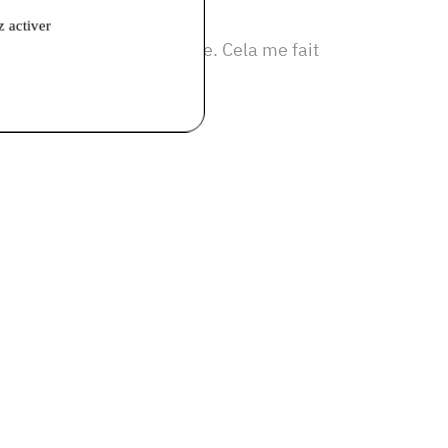
les clients !
z activer
es et ma façon de produire. Cela me fait