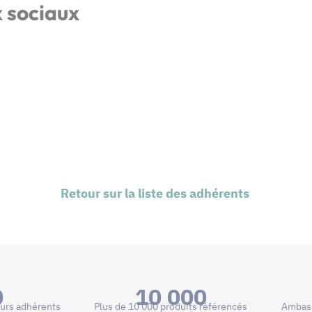
x sociaux
Retour sur la liste des adhérents
0
10 000
urs adhérents
Plus de 10 000 produits référencés
Ambass