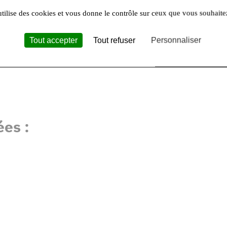
 de pouvoir communiquer en direct avec 
utilise des cookies et vous donne le contrôle sur ceux que vous souhaite
its à la ferme me permet d'expliquer ma vision des chos
métier passionnant.
Tout accepter
Tout refuser
Personnaliser
es :