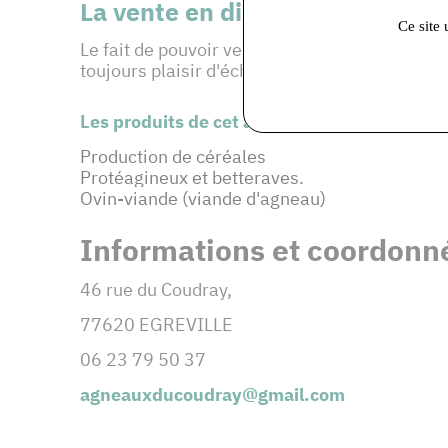
La vente en directe : une façon
Ce site 
Le fait de pouvoir vendre en direct mes produ
toujours plaisir d'échanger sur mon nouveau 
Les produits de cet adhérent :
Production de céréales
Protéagineux et betteraves.
Ovin-viande (viande d'agneau)
Informations et coordonné
46 rue du Coudray,
77620 EGREVILLE
06 23 79 50 37
agneauxducoudray@gmail.com