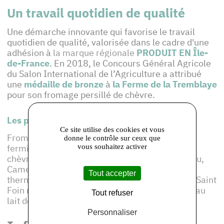
Un travail quotidien de qualité
Une démarche innovante qui favorise le travail
quotidien de qualité, valorisée dans le cadre d'une
adhésion à
la marque régionale
PRODUIT EN Île-
de-France
. En 2018, le Concours Général Agricole
du Salon International de l’Agriculture a attribué
une
médaille de bronze
à
la Ferme de la Tremblaye
pour son fromage persillé de chèvre.
Les produits de cet adhérent :
Ce site utilise des cookies et vous
Fromages de Chèvre dont le persillé de chèvre
donne le contrôle sur ceux que
vous souhaitez activer
fermier, le chèvre kilo, le petit cru, douceur de
chèvre et bleu de chèvre, Brie fermier au lait cru,
Camemberts au lait cru, Brie fermier au lait
Tout accepter
thermisé, Saint Jacques fermier et à la sauge, Saint
Foin nature, Yaourts au lait de vaches, Yaourts au
Tout refuser
lait de chèvres
Personnaliser