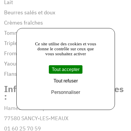
Lait
Beurres salés et doux
Crèmes fraîches
Tommes de Sancy
Triples crèmes de Mauperthuis
Ce site utilise des cookies et vous
donne le contrôle sur ceux que
Fromages Blancs battus et faisselles
vous souhaitez activer
Yaourts natures, aux fruits,
Tout accepter
Flans au chocolat
Tout refuser
Informations et coordonnées
Personnaliser
:
Hameau de Mauperthuis
77580 SANCY-LES-MEAUX
01 60 25 70 59