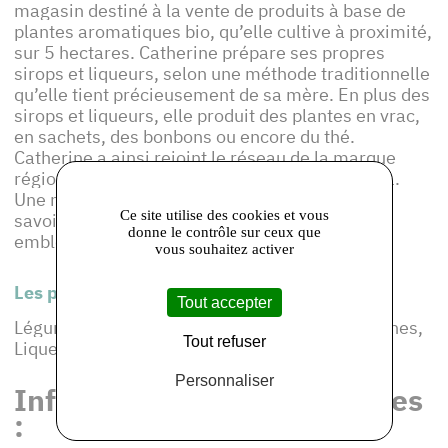
magasin destiné à la vente de produits à base de
plantes aromatiques bio, qu’elle cultive à proximité,
sur 5 hectares. Catherine prépare ses propres
sirops et liqueurs, selon une méthode traditionnelle
qu’elle tient précieusement de sa mère. En plus des
sirops et liqueurs, elle produit des plantes en vrac,
en sachets, des bonbons ou encore du thé.
Catherine a ainsi rejoint le réseau de la marque
régionale
PRODUIT EN Île-de-France
en 2011.
Une manière pour elle de faire reconnaître son
Ce site utilise des cookies et vous
savoir-faire et de promouvoir ce produit
donne le contrôle sur ceux que
emblématique qu’est la menthe poivrée.
vous souhaitez activer
Les produits de cet adhérent :
Tout accepter
Légumes de saison, Plantes aromatiques, Tisanes,
Tout refuser
Liqueurs, Huiles essentielles, Confiseries
Personnaliser
Informations et coordonnées
: