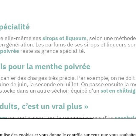
pécialité
are elle-même ses
sirops
et
liqueurs
, selon une méthode 
n génération. Les parfums de ses sirops et liqueurs sont
poivrée
reste sa grande spécialité.
cis pour la menthe poivrée
 cahier des charges très précis. Par exemple, on ne doit
ine de juin, la seconde en juillet. On passe ensuite la 
 stocke dans un autre séchoir équipé d’un
sol en châtai
uits, c’est un vrai plus »
nce
permet « avant tout la reconnaissance d’un
savoir-f
ment de mettre en avant ce produit emblématique qu’es
utilise des cookies et vous donne le contrôle sur ceux que vous souhaite