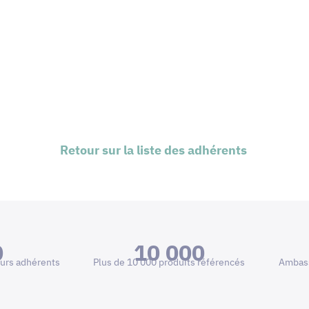
Retour sur la liste des adhérents
0
10 000
urs adhérents
Plus de 10 000 produits référencés
Ambass