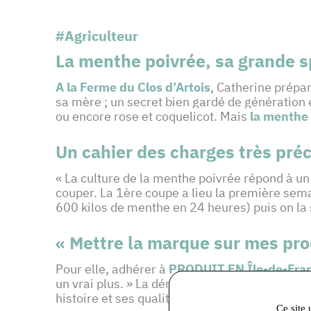
#Agriculteur
La menthe poivrée, sa grande s
A la Ferme du Clos d’Artois
, Catherine prép
sa mère ; un secret bien gardé de génération e
ou encore rose et coquelicot. Mais
la
menthe 
Un cahier des charges très pré
« La culture de la menthe poivrée répond à un
couper. La 1ère coupe a lieu la première sema
600 kilos de menthe en 24 heures) puis on la
« Mettre la marque sur mes prod
Pour elle, adhérer à
PRODUIT EN Île-de-Fra
un vrai plus. » La démarche lui permet égale
histoire et ses qualités gustatives.
Ce site 