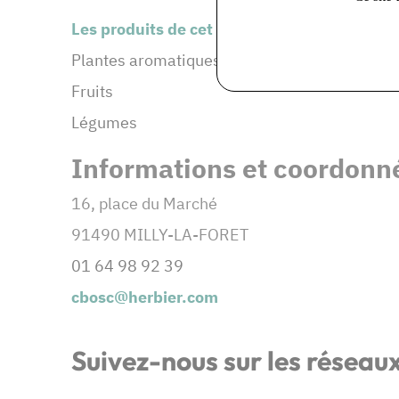
Les produits de cet adhérent :
Plantes aromatiques et médicinales
Fruits
Légumes
Informations et coordonné
16, place du Marché
91490 MILLY-LA-FORET
0
1 64 98 92 39
cbosc@herbier.com
Suivez-nous sur les réseau