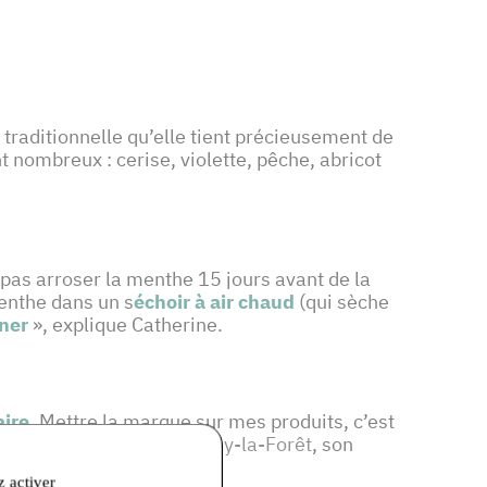
traditionnelle qu’elle tient précieusement de
 nombreux : cerise, violette, pêche, abricot
 pas arroser la menthe 15 jours avant de la
menthe dans un s
échoir à air chaud
(qui sèche
gner
», explique Catherine.
aire
. Mettre la marque sur mes produits, c’est
t
la menthe poivrée de Milly-la-Forêt
, son
z activer