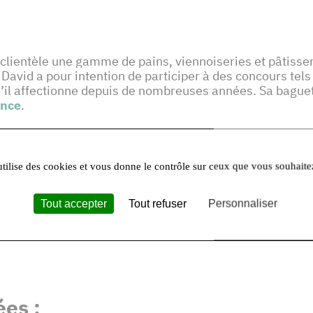
 clientèle une gamme de pains, viennoiseries et pâtisser
 David a pour intention de participer à des concours tels
qu’il affectionne depuis de nombreuses années. Sa bague
ance
.
ux grâce à PRODUIT EN Île-de-France
 française, des Moulins Fouché, un autre adhérent à la 
utilise des cookies et vous donne le contrôle sur ceux que vous souhaite
de savourer des produits régionaux. En adhérant à
PROD
n intégralité. Une
traçabilité transparente
, liée à son sa
Tout accepter
Tout refuser
Personnaliser
es :