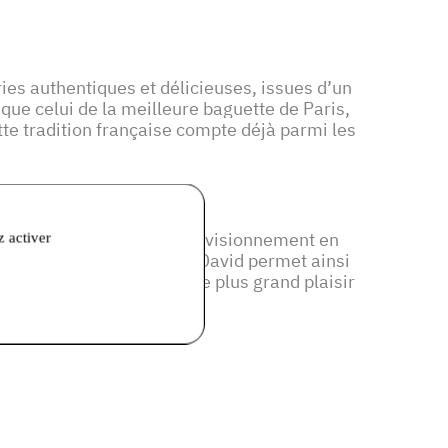
ies authentiques et délicieuses, issues d’un
 que celui de la meilleure baguette de Paris,
tte tradition française compte déjà parmi les
marque régionale. Cet approvisionnement en
z activer
UIT EN Île-de-France
, David permet ainsi
voir-faire artisanal, pour le plus grand plaisir