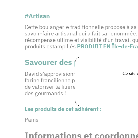
#Artisan
Cette boulangerie traditionnelle propose à sa
savoir-faire artisanal qui a fait sa renommée.
récompense ultime et visibilité d’un travail 
produits estampillés
PRODUIT EN Île-de-Fr
Savourer des produits régiona
David s’approvisionne en farine de tradition
Ce site 
farine francilienne permet au consommateur 
de valoriser la filière blé-farine-pain dans so
des gourmands !
Les produits de cet adhérent :
Pains
Informations et coordonné