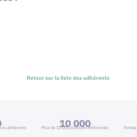
Retour sur la liste des adhérents
0
10 000
urs adhérents
Plus de 10 000 produits référencés
Ambass