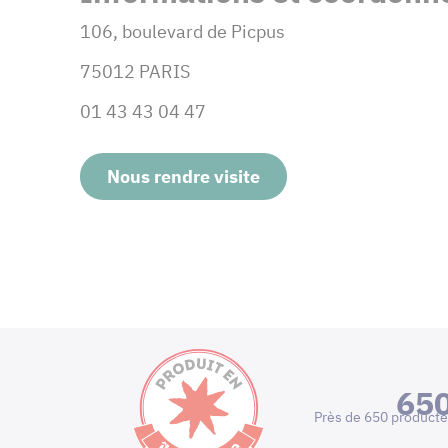
106, boulevard de Picpus
75012 PARIS
01 43 43 04 47
Nous rendre visite
65
Près de 650 producte