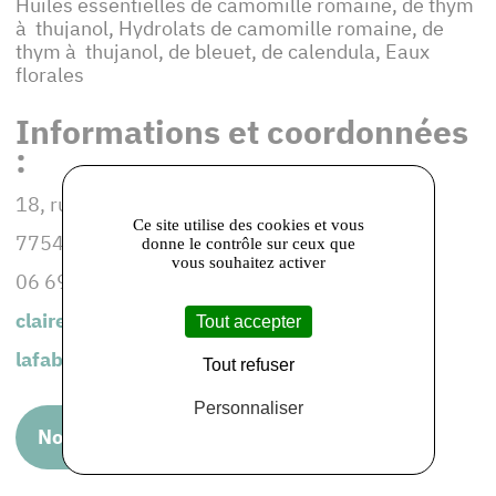
Huiles essentielles de camomille romaine, de thym
à thujanol, Hydrolats de camomille romaine, de
thym à thujanol, de bleuet, de calendula, Eaux
florales
Informations et coordonnées
:
18, rue de Carrouge
Ce site utilise des cookies et vous
77540 LUMIGNY-NESLES-ORMEAUX
donne le contrôle sur ceux que
vous souhaitez activer
06 69 37 07 51
claire.bertrand17@gmail.com
Tout accepter
lafabriquevegetale.fr
Tout refuser
Personnaliser
Nous rendre visite