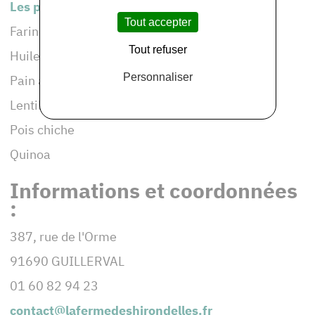
Les produits de cet adhérent :
Tout accepter
Farines (blé, seigle, épeautre, sarrasin)
Tout refuser
Huiles vierges (tournesol, lin, cameline)
Personnaliser
Pain au levain
Lentilles vertes et corail
Pois chiche
Quinoa
Informations et coordonnées
:
387, rue de l'Orme
91690 GUILLERVAL
01 60 82 94 23
contact@lafermedeshirondelles.fr