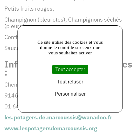
Petits fruits rouges,
Champignon (pleurotes), Champignons séchés
(pleurotes),
Confitures, Gelées,
Ce site utilise des cookies et vous
Sauces tomates,
donne le contrôle sur ceux que
vous souhaitez activer
Informations et coordonnées
:
Tout accepter
Tout refuser
Chemin du Regard
Personnaliser
91460 MARCOUSSIS
01 64 49 52 80
les.potagers.de.marcoussis@wanadoo.fr
www.lespotagersdemarcoussis.org