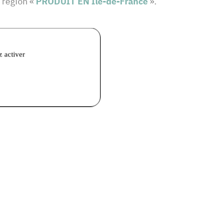
e région «
PRODUIT EN Île-de-France
».
z activer