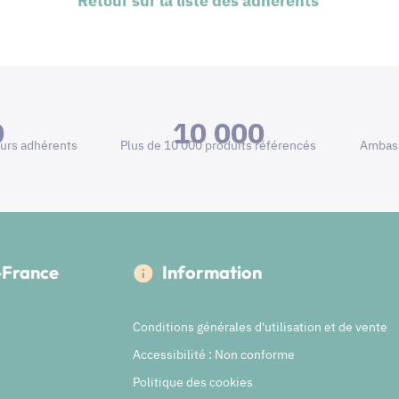
Retour sur la liste des adhérents
0
10 000
urs adhérents
Plus de 10 000 produits référencés
Ambass
e-France
Information
Conditions générales d'utilisation et de vente
Accessibilité : Non conforme
Politique des cookies