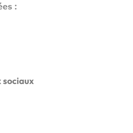
es :
x sociaux