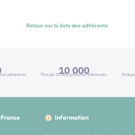
Retour sur la liste des adhérents
0
10 000
urs adhérents
Plus de 10 000 produits référencés
Ambass
e-France
Information