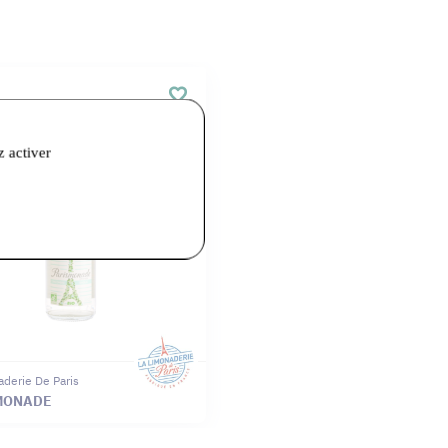
z activer
aderie De Paris
MONADE