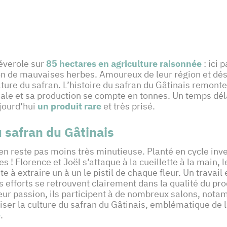
féverole sur
85 hectares en agriculture raisonnée
: ici 
tion de mauvaises herbes. Amoureux de leur région et dés
 culture du safran. L’histoire du safran du Gâtinais rem
e et sa production se compte en tonnes. Un temps déla
ujourd’hui
un produit rare
et très prisé.
 safran du Gâtinais
’en reste pas moins très minutieuse. Planté en cycle inv
! Florence et Joël s’attaque à la cueillette à la main, l
e à extraire un à un le pistil de chaque fleur. Un travai
s efforts se retrouvent clairement dans la qualité du pro
leur passion, ils participent à de nombreux salons, not
niser la culture du safran du Gâtinais, emblématique de l
e
.