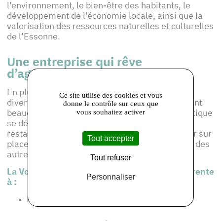
l’environnement, le bien-être des habitants, le
développement de l’économie locale, ainsi que la
valorisation des ressources naturelles et culturelles
de l’Essonne.
Une entreprise qui rêve
d’agrandissement
En plus d'être à la tête d'une exploitation
Ce site utilise des cookies et vous
diversifiées, les membres de la famille Hardy ont
donne le contrôle sur ceux que
beaucoup d'ambition. Ils souhaitent que la boutique
vous souhaitez activer
se développe afin d'y installer une partie
restauration. Ainsi, ils pourraient faire déguster sur
Tout accepter
place leurs produits locaux et de se démarquer des
autres boutiques à la ferme existantes.
Tout refuser
La Volaille Prunaysienne est également adhérente
Personnaliser
à :
Bienvenue à la ferme