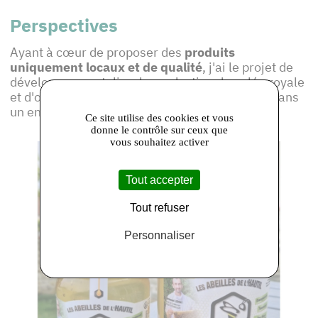
Perspectives
Ayant à cœur de proposer des
produits
uniquement locaux et de qualité
, j'ai le projet de
développer un atelier de production de gelée royale
et d'ouvrir un local afin de recevoir les clients dans
un endroit accueillant et dédié à l'apiculture.
Ce site utilise des cookies et vous
donne le contrôle sur ceux que
vous souhaitez activer
Tout accepter
Tout refuser
Personnaliser