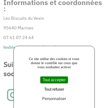
Informations et coordonnées
:
Les Biscuits du Vexin
95640 Marines
07 61 07 24 64
lesbiscuitsduvexin@gmail.com
Ce site utilise des cookies et vous
Suivez-nous les réseaux
donne le contrôle sur ceux que
vous souhaitez activer
sociaux
Tout accepter
Tout refuser
Personnaliser