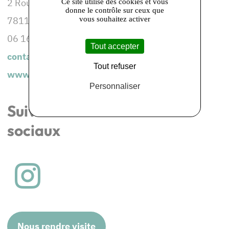
2 Route de Nogent
Ce site utilise des cookies et vous
donne le contrôle sur ceux que
vous souhaitez activer
78113 CONDE SUR VESGRE
06 16 70 01 99
Tout accepter
contact@confituresdelaprairie.fr
Tout refuser
www.confituresdelaprairie.fr
Personnaliser
Suivez-nous les réseaux
sociaux
Nous rendre visite