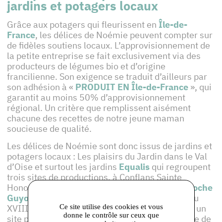
jardins et potagers locaux
Grâce aux potagers qui fleurissent en
Île-de-
France
, les délices de Noémie peuvent compter sur
de fidèles soutiens locaux. L’approvisionnement de
la petite entreprise se fait exclusivement via des
producteurs de légumes bio et d’origine
francilienne. Son exigence se traduit d’ailleurs par
son adhésion à «
PRODUIT EN Île-de-France
», qui
garantit au moins 50% d’approvisionnement
régional. Un critère que remplissent aisément
chacune des recettes de notre jeune maman
soucieuse de qualité.
Les délices de Noémie sont donc issus de jardins et
potagers locaux : Les plaisirs du Jardin dans le Val
d’Oise et surtout les jardins
Equalis
qui regroupent
trois sites de productions, à Conflans Sainte
Honorine, aux Mureaux et…au château de
La Roche
Guyon
! Reproduit à l’identique de sa version du
Ce site utilise des cookies et vous
XVIIIème siècle, le jardin du château constitue un
donne le contrôle sur ceux que
site patrimonial unique en Île-de-France, vitrine de