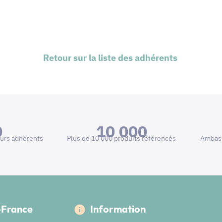
Retour sur la liste des adhérents
0
10 000
urs adhérents
Plus de 10 000 produits référencés
Ambass
e-France
Information