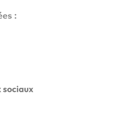
es :
x sociaux