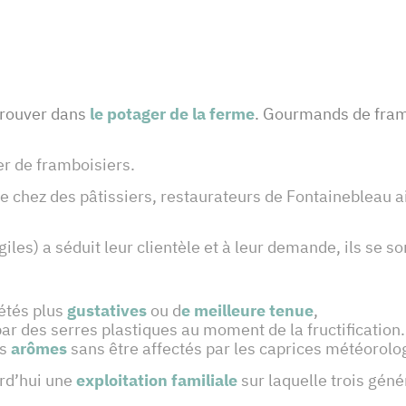
 trouver dans
le potager de la ferme
. Gourmands de framb
ier de framboisiers.
ée chez des pâtissiers, restaurateurs de Fontainebleau a
agiles) a séduit leur clientèle et à leur demande, ils se 
étés plus
gustatives
ou d
e meilleure tenue
,
par des serres plastiques au moment de la fructification
rs
arômes
sans être affectés par les caprices météorologi
urd’hui une
exploitation familiale
sur laquelle trois géné