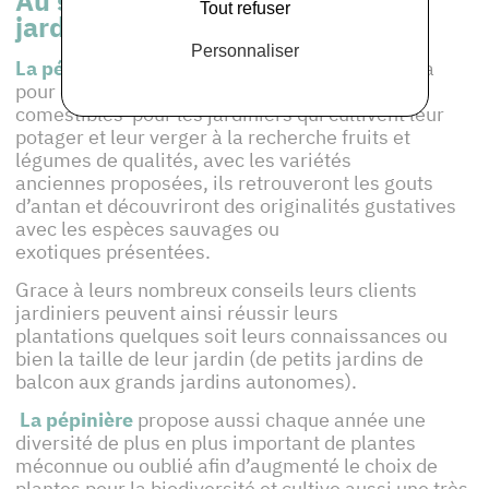
Au service des jardins et des
Tout refuser
jardiniers
Personnaliser
La pépinière biologique Les jardins d’Ollivier
a
pour centre d’intérêt la production de plantes
comestibles pour les jardiniers qui cultivent leur
potager et leur verger à la recherche fruits et
légumes de qualités, avec les variétés
anciennes proposées, ils retrouveront les gouts
d’antan et découvriront des originalités gustatives
avec les espèces sauvages ou
exotiques présentées.
Grace à leurs nombreux conseils leurs clients
jardiniers peuvent ainsi réussir leurs
plantations quelques soit leurs connaissances ou
bien la taille de leur jardin (de petits jardins de
balcon aux grands jardins autonomes).
La pépinière
propose aussi chaque année une
diversité de plus en plus important de plantes
méconnue ou oublié afin d’augmenté le choix de
plantes pour la biodiversité et cultive aussi une très