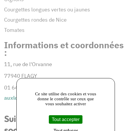
Courgettes longues vertes ou jaunes
Courgettes rondes de Nice
Tomates
Informations et coordonnées
:
11, rue de l'Orvanne
77940 FLAGY
01 64 31 45 66
Ce site utilise des cookies et vous
auxlegumesdulavoir.com
donne le contrôle sur ceux que
vous souhaitez activer
Suivez-nous les réseaux
Tout accepter
sociaux
Tout refuser