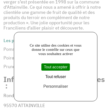
verger s’est présentée en 1998 sur la commune
d’Attainville. Ce qui nous a amené à offrir à notre
clientèle une gamme de fruit de qualité et des
produits du terroir en complément de notre
production ». Une jolie opportunité pour les
Franciliens d’allier plaisir et découverte.
Les produits de cet adhérent :
Ce site utilise des cookies et vous
Pommes, 25 variétés(Golden, Jonagold ..)
donne le contrôle sur ceux que
vous souhaitez activer
Poires 4 variétés (Comice, Conférence )
Prunes 3 variété, Pétillants, Jus de pommes
Tout accepter
Informations et coordonnées
Tout refuser
:
Personnaliser
Rond-Point de la Croix Verte
95570 ATTAINVILLE