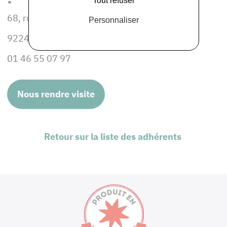
Tout refuser
68, rue Paul Vaillant Couturier
Personnaliser
92240 MALAKOFF
01 46 55 07 97
Nous rendre visite
Retour sur la liste des adhérents