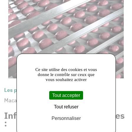
Ce site utilise des cookies et vous
donne le contrôle sur ceux que
vous souhaitez activer
Les produits de cet adhérent :
Tout accepter
Macarons Lisse de Paris - Cake
Tout refuser
Informations et coordonnées
Personnaliser
: