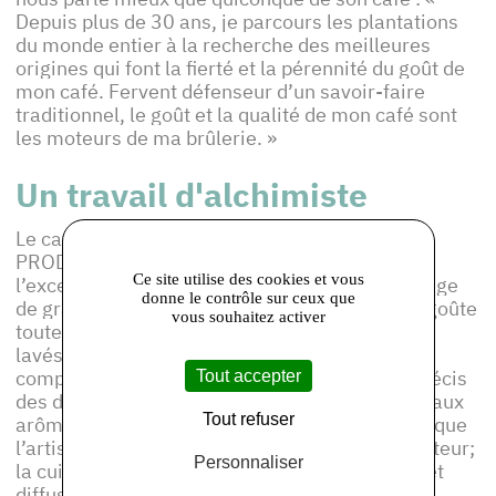
Depuis plus de 30 ans, je parcours les plantations
du monde entier à la recherche des meilleures
origines qui font la fierté et la pérennité du goût de
mon café. Fervent défenseur d’un savoir-faire
traditionnel, le goût et la qualité de mon café sont
les moteurs de ma brûlerie. »
Un travail d'alchimiste
Le café Caron, adhérent à la marque régionale
PRODUIT EN Île-de-France se caractérise par
Ce site utilise des cookies et vous
l’excellence de ses origines ; c’est un assemblage
donne le contrôle sur ceux que
de grands crus d’arabica. A chaque récolte, je goûte
vous souhaitez activer
toutes les origines de cafés, arabica natures et
lavés. Ensuite, le travail du torréfacteur est
comparable à celui d’un alchimiste : dosage précis
Tout accepter
des différents crus pour créer un café complet aux
Tout refuser
arômes complémentaires. La magie opère lorsque
l’artisan verse les fèves vertes dans le torréfacteur;
Personnaliser
la cuisson va alors exalter les arômes du café et
diffuser un parfum chaud et envoûtant