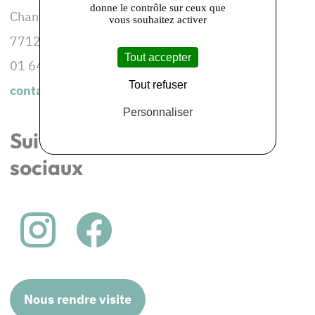
donne le contrôle sur ceux que
Chantemerle
vous souhaitez activer
77120 AULNOY
Tout accepter
01 64 03 32 36
Tout refuser
contact@moulin-chantemerle.com
Personnaliser
Suivez-nous sur les réseaux
sociaux
Nous rendre visite