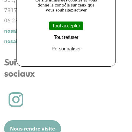
donne le contrôle sur ceux que
78172 CONFLANS-SAINTE-HONORINE
vous souhaitez activer
06 23 23 74 81
Tout accepter
nosabeils@yahoo.com
Tout refuser
nosabeils.fr
Personnaliser
Suivez-nous sur les réseaux
sociaux
Nous rendre visite