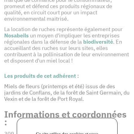
promeut et défend ces produits régionaux de
qualité, en circuit court pour un impact
environnemental maitrisé.
La location de ruches représente également pour
Nosabeils
un moyen d'impliquer les entreprises
régionales dans la défense de la
biodiversité
.
En
accueillant des ruches sur leurs sites, elles
contribuent à la pollinisation de leur environnement
et disposent d'un miel local !
Les produits de cet adhérent :
Miels de fleurs (printemps et été) issus de des
jardins de Conflans, de la forêt de Saint Germain, du
Vexin et de la forêt de Port Royal.
Informations et coordonnées
:
309, Boulevard du général de Gaulle
Ce site utilise des cookies et vous