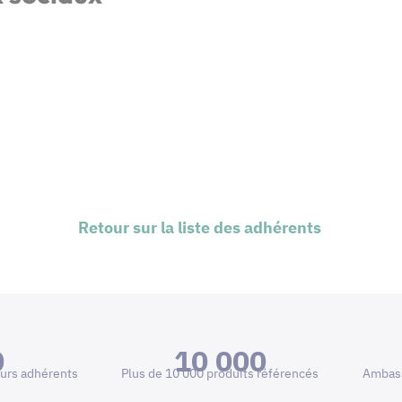
Retour sur la liste des adhérents
0
10 000
urs adhérents
Plus de 10 000 produits référencés
Ambass