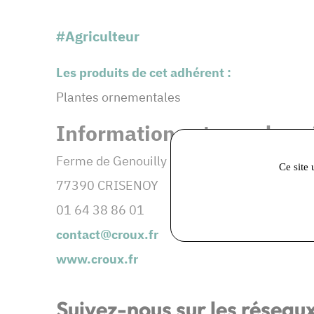
#Agriculteur
Les produits de cet adhérent :
Plantes ornementales
Informations et coordonné
Ferme de Genouilly
Ce site 
77390 CRISENOY
01 64 38 86 01
contact@croux.fr
www.croux.fr
Suivez-nous sur les réseau