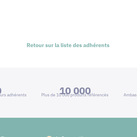
Retour sur la liste des adhérents
0
10 000
urs adhérents
Plus de 10 000 produits référencés
Ambass