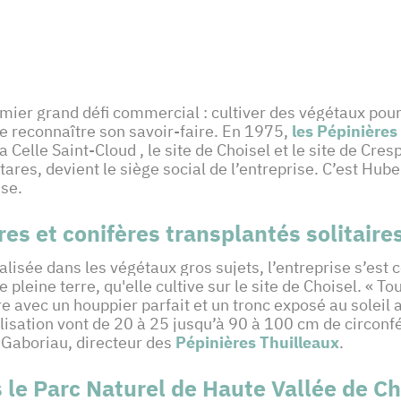
mier grand défi commercial : cultiver des végétaux pour 
re reconnaître son savoir-faire. En 1975,
les Pépinières
 Celle Saint-Cloud , le site de Choisel et le site de Cre
ares, devient le siège social de l’entreprise. C’est Hub
ise.
es et conifères transplantés solitaires
lisée dans les végétaux gros sujets, l’entreprise s’est 
e pleine terre, qu'elle cultive sur le site de Choisel. « 
e avec un houppier parfait et un tronc exposé au soleil a
isation vont de 20 à 25 jusqu’à 90 à 100 cm de circonfé
y Gaboriau, directeur des
Pépinières Thuilleaux
.
 le Parc Naturel de Haute Vallée de C