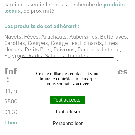
caution essentielle dans la recherche de
produits
locaux
, de proximité.
Les produits de cet adhérent :
Navets, Fèves, Artichauts, Aubergines, Betteraves,
Carottes, Courges, Courgettes, Epinards, Fines
Herbes, Petits Pois, Poivrons, Pommes de terre,
Poivrons, Radis, Salades, Tomates
Informations et coordonnées
Ce site utilise des cookies et vous
:
donne le contrôle sur ceux que
vous souhaitez activer
31, rue de Neuville
Tout accepter
95000 CERGY
01 30 30 59 06
Tout refuser
f.bourven@gmail.com
Personnaliser