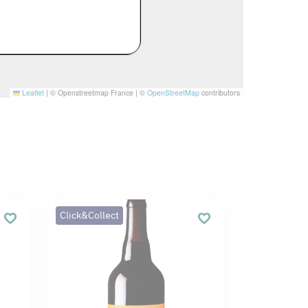
Leaflet
|
© Openstreetmap France | ©
OpenStreetMap
contributors
Click&Collect