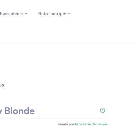
bassadeurs
Notre marque
ux
y Blonde
vendu par
brasserie de meaux