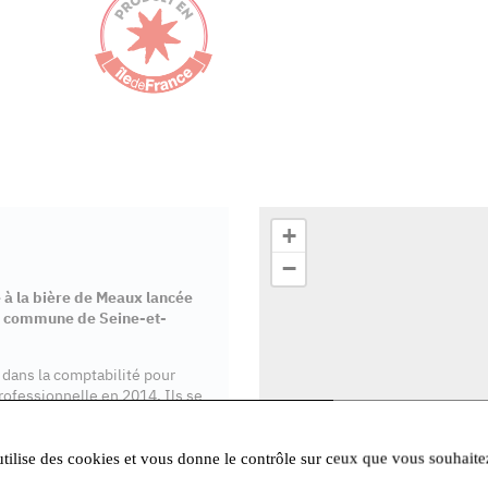
+
−
 à la bière de Meaux lancée
te commune de Seine-et-
 dans la comptabilité pour
rofessionnelle en 2014. Ils se
la culture de l’orge. Depuis, 8
londe, ambrée, brune, 77
onner cette bière de fin
utilise des cookies et vous donne le contrôle sur ceux que vous souhaite
"Produit en Ile-de-France",