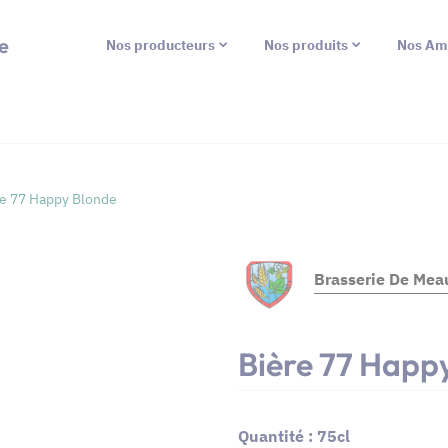
e
Nos producteurs
Nos produits
Nos Am
re 77 Happy Blonde
Brasserie De Mea
Bière 77 Happ
Quantité : 75cl