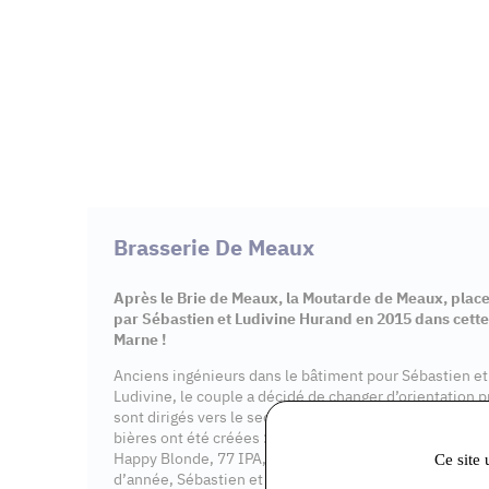
Brasserie De Meaux
Après le Brie de Meaux, la Moutarde de Meaux, place
par Sébastien et Ludivine Hurand en 2015 dans cet
Marne !
Anciens ingénieurs dans le bâtiment pour Sébastien et
Ludivine, le couple a décidé de changer d’orientation p
sont dirigés vers le secteur brassicole afin de valoriser 
bières ont été créées : une bière de Meaux blanche, b
Happy Blonde, 77 IPA, Cerise et de Noël. Pour confecti
Ce site 
d’année, Sébastien et Ludivine, adhérents à la marque 