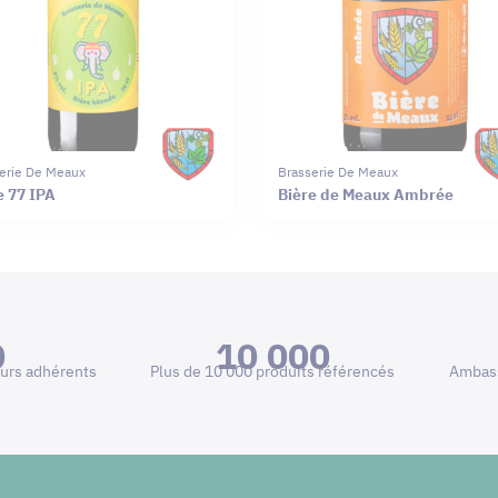
erie De Meaux
Brasserie De Meaux
e 77 IPA
Bière de Meaux Ambrée
0
10 000
urs adhérents
Plus de 10 000 produits référencés
Ambass