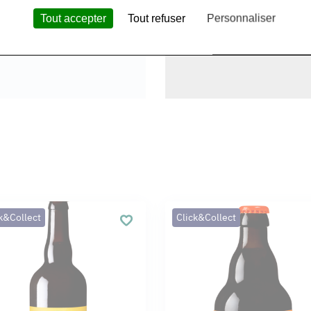
s malts et houblons de l’année
Tout accepter
Tout refuser
Personnaliser
k&Collect
Click&Collect