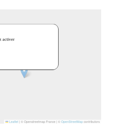
z activer
Leaflet
|
© Openstreetmap France | ©
OpenStreetMap
contributors