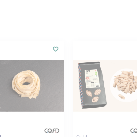
d.
C.q.f.d.