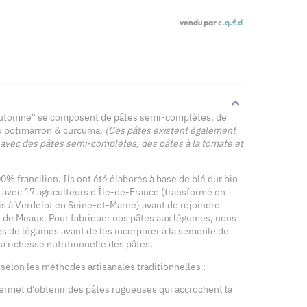
vendu par
c.q.f.d
d'automne" se composent de pâtes semi-complètes, de
au potimarron & curcuma.
(Ces pâtes existent également
 avec des pâtes semi-complètes, des pâtes à la tomate et
00% francilien. Ils ont été élaborés à base de blé dur bio
e avec 17 agriculteurs d'Île-de-France (transformé en
s à Verdelot en Seine-et-Marne) avant de rejoindre
rès de Meaux. Pour fabriquer nos pâtes aux légumes, nous
 de légumes avant de les incorporer à la semoule de
t la richesse nutritionnelle des pâtes.
 selon les méthodes artisanales traditionnelles :
permet d'obtenir des pâtes rugueuses qui accrochent la