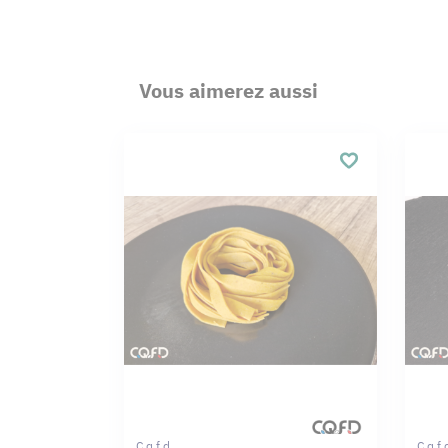
Vous aimerez aussi
C.q.f.d.
C.q.f.