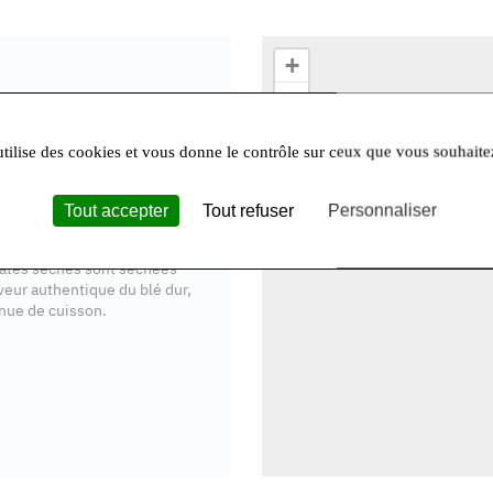
+
−
n 2022. Pourquoi C.Q.F.D. ?
litatives. Françaises
.
utilise des cookies et vous donne le contrôle sur ceux que vous souhaite
vrir et Déguster
!
issu de la filière blé dur bio
Tout accepter
Tout refuser
Personnaliser
sité qui leur permettra de
pâtes sèches sont séchées
veur authentique du blé dur,
enue de cuisson.