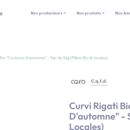
e
Nos producteurs
Nos produits
Nos Am
 Bio "Couleurs d'automne" - Sac de 5kg (Pâtes Bio & locales)
C.q.f.d.
Curvi Rigati B
D'automne" - S
Locales)