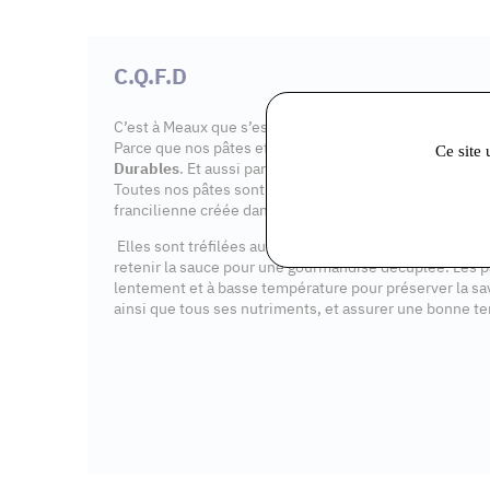
C.Q.F.D
C’est à Meaux que s’est installé l’atelier
C.Q.F.D.
en jui
Parce que nos pâtes et nos sauces sont
Créatives. Qua
Ce site 
Durables
. Et aussi parce que c’est
Ce Qu’il Faut Décou
Toutes nos pâtes sont élaborées à base de
blé dur bio
francilienne créée dans le cadre du montage du projet.
Elles sont tréfilées au bronze pour leur donner la rugo
retenir la sauce pour une gourmandise décuplée. Les 
lentement et à basse température pour préserver la sa
ainsi que tous ses nutriments, et assurer une bonne t