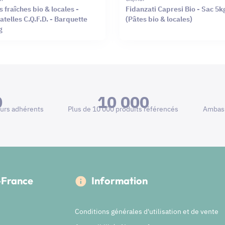
s fraîches bio & locales -
Fidanzati Capresi Bio - Sac 5k
atelles C.Q.F.D. - Barquette
(Pâtes bio & locales)
g
0
10 000
urs adhérents
Plus de 10 000 produits référencés
Ambass
e-France
Information
Conditions générales d'utilisation et de vente