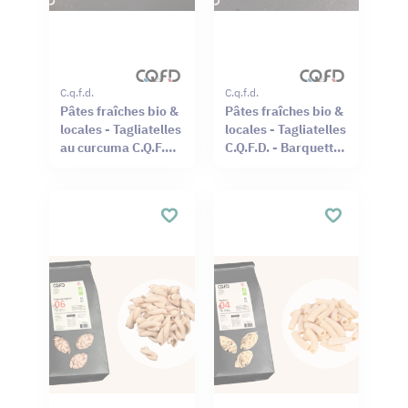
C.q.f.d.
C.q.f.d.
Pâtes fraîches bio &
Pâtes fraîches bio &
locales - Tagliatelles
locales - Tagliatelles
au curcuma C.Q.F.D.
C.Q.F.D. - Barquette
- Barquette 1,5kg
1,5kg