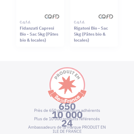
C.q.f.d.
C.q.f.d.
Fidanzati Capresi
Rigatoni Bio - Sac
Bio - Sac 5kg (Pâtes
5kg (Pâtes bio &
bio & locales)
locales)
650
Près de 650 producteurs adhérents
10 000
Plus de 10 000 produits référencés
24
Ambassadeurs de la marque PRODUIT EN
ILE DE FRANCE