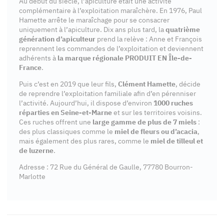
Au début du siècle, l’apiculture était une activité
complémentaire à l’exploitation maraîchère. En 1976, Paul
Hamette arrête le maraîchage pour se consacrer
uniquement à l’apiculture. Dix ans plus tard, la
quatrième
génération d’apiculteur
prend la relève : Anne et François
reprennent les commandes de l’exploitation et deviennent
adhérents à
la marque régionale PRODUIT EN Île-de-
France
.
Puis c’est en 2019 que leur fils,
Clément Hamette
, décide
de reprendre l’exploitation familiale afin d’en pérenniser
l’activité. Aujourd’hui, il dispose d’environ
1000 ruches
réparties en Seine-et-Marne
et sur les territoires voisins.
Ces ruches offrent une
large gamme de plus de 7 miels
:
des plus classiques comme le
miel de fleurs ou d’acacia
,
mais également des plus rares, comme le
miel de tilleul et
de luzerne
.
Adresse : 72 Rue du Général de Gaulle, 77780 Bourron-
Marlotte