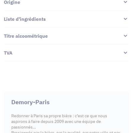
Origine
Liste d'ingrédients
Titre alcoométrique
TVA
Demory-Paris
Redonner à Paris sa propre bière : c’est ce que nous
aspirons à faire depuis 2009 avec une équipe de
passionnés…
Passionnés par la bière, par la qualité, par notre ville et par