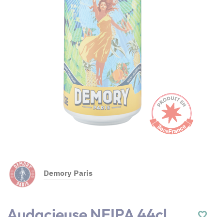
Demory Paris
Audacieuse NEIPA 44cl