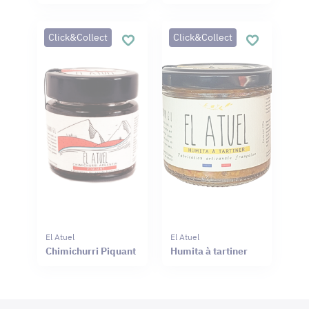
Click&Collect
Click&Collect
El Atuel
El Atuel
Chimichurri Piquant
Humita à tartiner