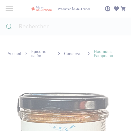
Panneau de gestion des cookies
Produit en Île-de-France
Epicerie
Houmous
Accueil
Conserves
salée
Pampeano