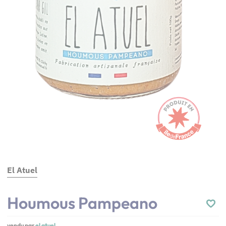
El Atuel
Houmous Pampeano
vendu par
el atuel