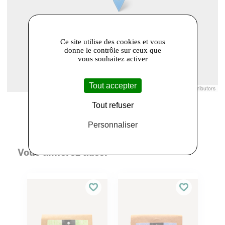
Ce site utilise des cookies et vous
donne le contrôle sur ceux que
vous souhaitez activer
Tout accepter
Leaflet
|
© Openstreetmap France | ©
OpenStreetMap
contributors
Tout refuser
Personnaliser
Vous aimerez aussi