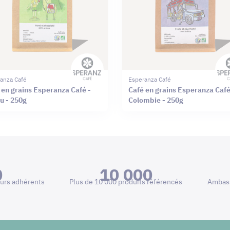
anza Café
Esperanza Café
 en grains Esperanza Café -
Café en grains Esperanza Café
u - 250g
Colombie - 250g
0
10 000
urs adhérents
Plus de 10 000 produits référencés
Ambass