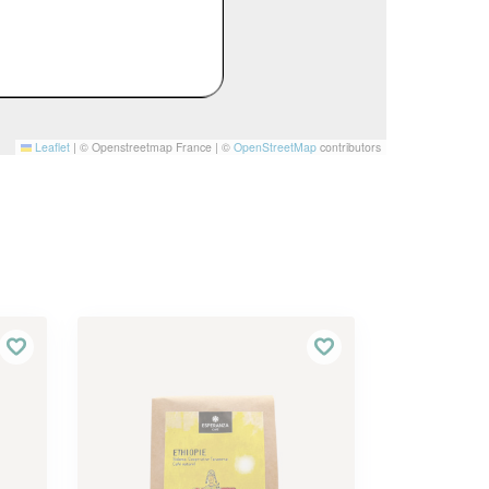
Leaflet
|
© Openstreetmap France | ©
OpenStreetMap
contributors