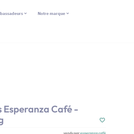
bassadeurs
Notre marque
s Esperanza Café -
g
vendu par
esperanza café