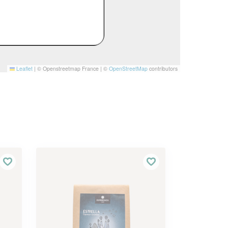
Leaflet
|
© Openstreetmap France | ©
OpenStreetMap
contributors