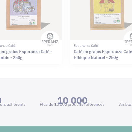
anza Café
Esperanza Café
 en grains Esperanza Café -
Café en grains Esperanza Café
mbie - 250g
Ethiopie Naturel - 250g
0
10 000
urs adhérents
Plus de 10 000 produits référencés
Ambass