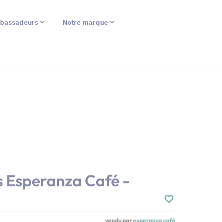
bassadeurs
Notre marque
s Esperanza Café -
vendu par
esperanza café