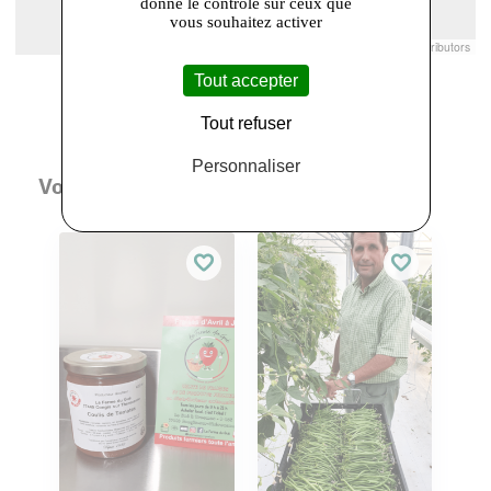
donne le contrôle sur ceux que
vous souhaitez activer
Leaflet
|
© Openstreetmap France | ©
OpenStreetMap
contributors
Tout accepter
Tout refuser
Personnaliser
Vous aimerez aussi